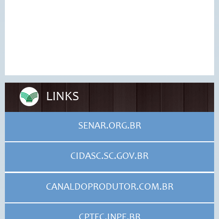
LINKS
SENAR.ORG.BR
CIDASC.SC.GOV.BR
CANALDOPRODUTOR.COM.BR
CPTEC.INPE.BR